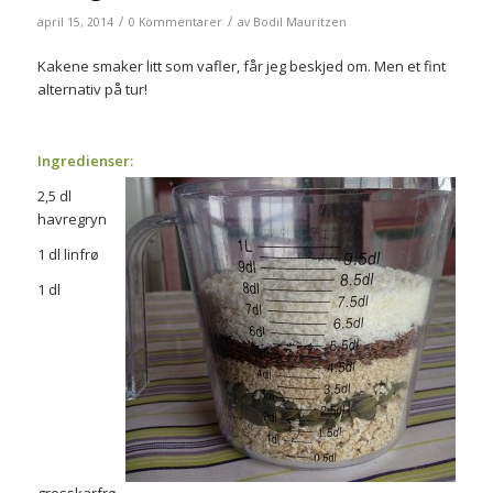
/
/
april 15, 2014
0 Kommentarer
av
Bodil Mauritzen
Kakene smaker litt som vafler, får jeg beskjed om. Men et fint
alternativ på tur!
Ingredienser:
2,5 dl
havregryn
1 dl linfrø
1 dl
gresskarfrø