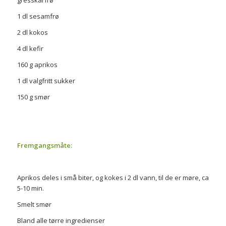
1 dl sesamfrø
2 dl kokos
4 dl kefir
160 g aprikos
1 dl valgfritt sukker
150 g smør
Fremgangsmåte:
Aprikos deles i små biter, og kokes i 2 dl vann, til de er møre, ca
5-10 min.
Smelt smør
Bland alle tørre ingredienser