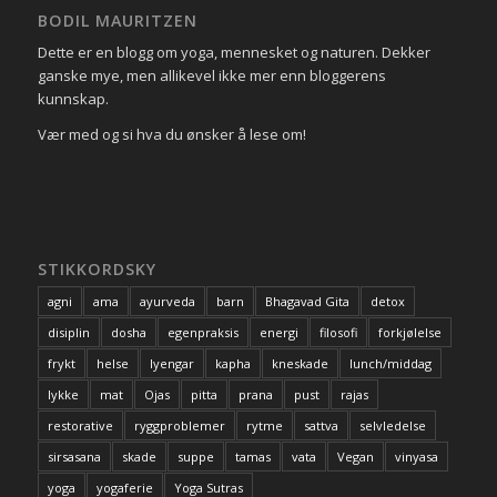
BODIL MAURITZEN
Dette er en blogg om yoga, mennesket og naturen. Dekker
ganske mye, men allikevel ikke mer enn bloggerens
kunnskap.
Vær med og si hva du ønsker å lese om!
STIKKORDSKY
agni
ama
ayurveda
barn
Bhagavad Gita
detox
disiplin
dosha
egenpraksis
energi
filosofi
forkjølelse
frykt
helse
Iyengar
kapha
kneskade
lunch/middag
lykke
mat
Ojas
pitta
prana
pust
rajas
restorative
ryggproblemer
rytme
sattva
selvledelse
sirsasana
skade
suppe
tamas
vata
Vegan
vinyasa
yoga
yogaferie
Yoga Sutras