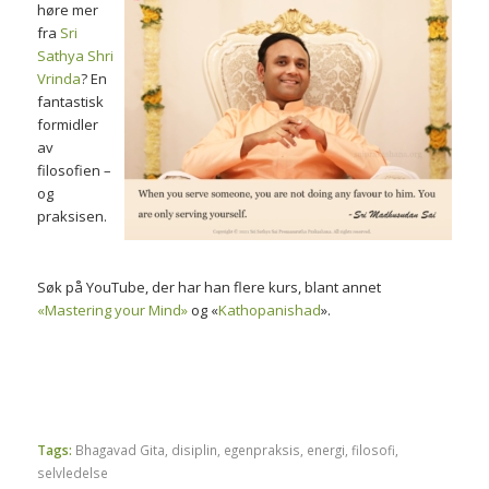
høre mer
fra
Sri
Sathya Shri
Vrinda
? En
fantastisk
formidler
av
filosofien –
og
praksisen.
Søk på YouTube, der har han flere kurs, blant annet
«Mastering your Mind»
og «
Kathopanishad
».
Tags:
Bhagavad Gita
,
disiplin
,
egenpraksis
,
energi
,
filosofi
,
selvledelse