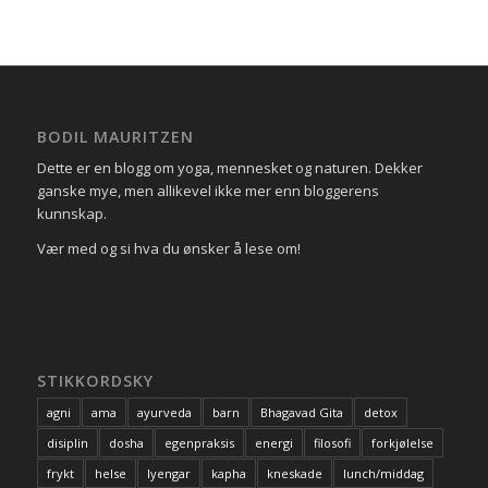
BODIL MAURITZEN
Dette er en blogg om yoga, mennesket og naturen. Dekker
ganske mye, men allikevel ikke mer enn bloggerens
kunnskap.
Vær med og si hva du ønsker å lese om!
STIKKORDSKY
agni
ama
ayurveda
barn
Bhagavad Gita
detox
disiplin
dosha
egenpraksis
energi
filosofi
forkjølelse
frykt
helse
Iyengar
kapha
kneskade
lunch/middag