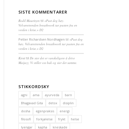
SISTE KOMMENTARER
Bodil Mauritzen
til
«Pust deg høy.
Velværetrenden breathwork tar pusten fra en
verden i krise.» D2
Petter Richardsen Nordhagen
til
«Pust deg
høy. Velværetrenden breathwork tar pusten fra en
verden i krise.» D2
Kirsti
til
De sier det er vanskeligere å drive
Maijazz. Vi stiller oss bak og sier det samme.
STIKKORDSKY
agni
ama
ayurveda
barn
Bhagavad Gita
detox
disiplin
dosha
egenpraksis
energi
filosofi
forkjølelse
frykt
helse
Iyengar
kapha
kneskade