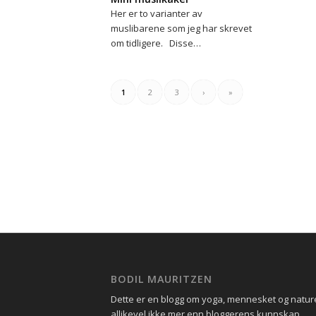
Her er to varianter av
muslibarene som jeg har skrevet
om tidligere. Disse…
1
2
3
›
»
BODIL MAURITZEN
Dette er en blogg om yoga, mennesket og natu
allikevel ikke mer enn bloggerens kunnskap.