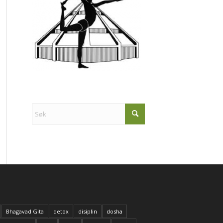
Bhagavad Gita
detox
disiplin
dosha