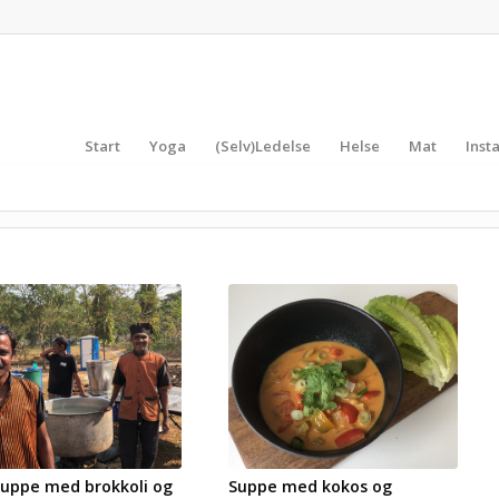
Start
Yoga
(Selv)Ledelse
Helse
Mat
Inst
suppe med brokkoli og
Suppe med kokos og