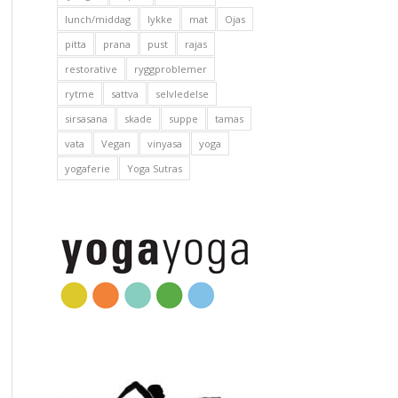
lunch/middag
lykke
mat
Ojas
pitta
prana
pust
rajas
restorative
ryggproblemer
rytme
sattva
selvledelse
sirsasana
skade
suppe
tamas
vata
Vegan
vinyasa
yoga
yogaferie
Yoga Sutras