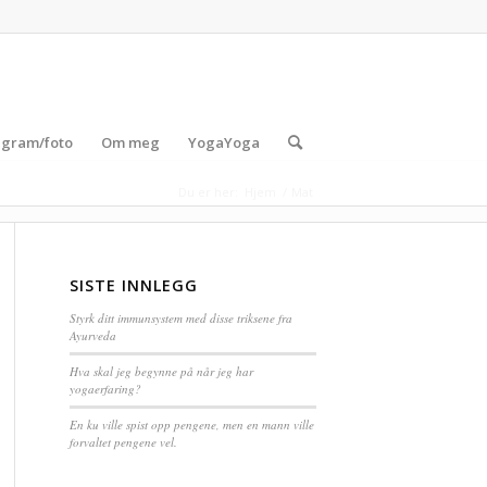
agram/foto
Om meg
YogaYoga
Du er her:
Hjem
/
Mat
SISTE INNLEGG
Styrk ditt immunsystem med disse triksene fra
Ayurveda
Hva skal jeg begynne på når jeg har
yogaerfaring?
En ku ville spist opp pengene, men en mann ville
forvaltet pengene vel.