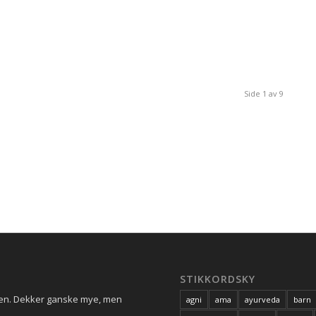
Side 1 av 9
STIKKORDSKY
ren. Dekker ganske mye, men
agni
ama
ayurveda
barn