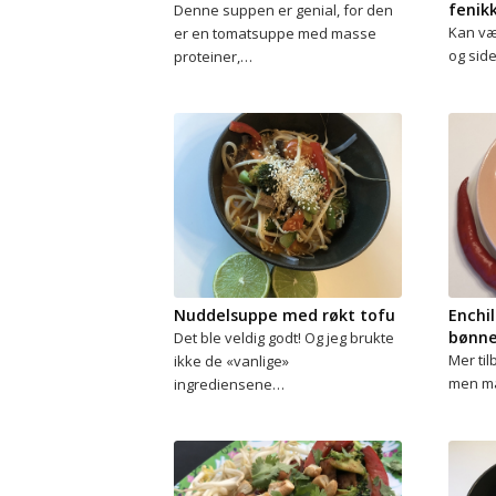
fenik
Denne suppen er genial, for den
Kan vær
er en tomatsuppe med masse
og sid
proteiner,…
Nuddelsuppe med røkt tofu
Enchi
bønne
Det ble veldig godt! Og jeg brukte
Mer til
ikke de «vanlige»
men ma
ingrediensene…