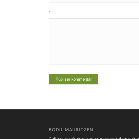
*
BODIL MAURITZEN
Dette er en blogg om yoga, mennesket og natu