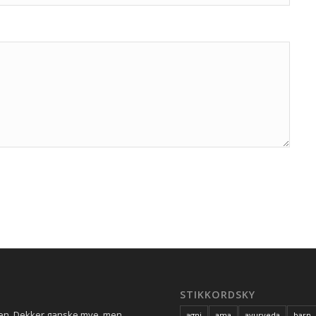
STIKKORDSKY
ren. Dekker ganske mye, men
agni
ama
ayurveda
barn