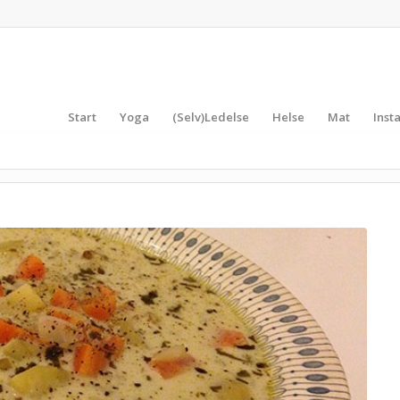
Start
Yoga
(Selv)Ledelse
Helse
Mat
Inst