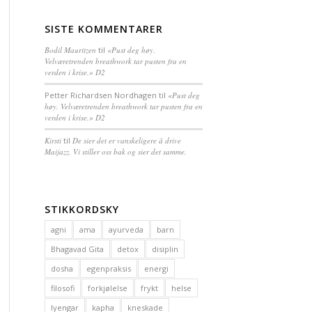
SISTE KOMMENTARER
Bodil Mauritzen
til
«Pust deg høy.
Velværetrenden breathwork tar pusten fra en
verden i krise.» D2
Petter Richardsen Nordhagen
til
«Pust deg
høy. Velværetrenden breathwork tar pusten fra en
verden i krise.» D2
Kirsti
til
De sier det er vanskeligere å drive
Maijazz. Vi stiller oss bak og sier det samme.
STIKKORDSKY
agni
ama
ayurveda
barn
Bhagavad Gita
detox
disiplin
dosha
egenpraksis
energi
filosofi
forkjølelse
frykt
helse
Iyengar
kapha
kneskade