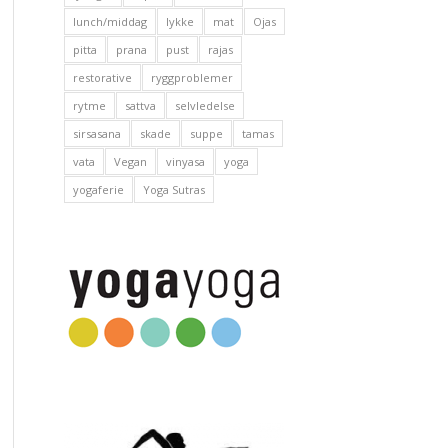
lunch/middag
lykke
mat
Ojas
pitta
prana
pust
rajas
restorative
ryggproblemer
rytme
sattva
selvledelse
sirsasana
skade
suppe
tamas
vata
Vegan
vinyasa
yoga
yogaferie
Yoga Sutras