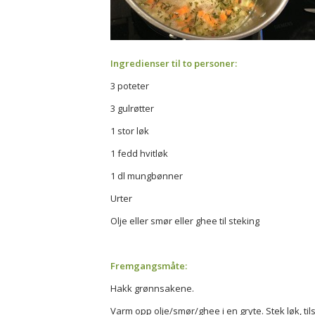
Ingredienser til to personer:
3 poteter
3 gulrøtter
1 stor løk
1 fedd hvitløk
1 dl mungbønner
Urter
Olje eller smør eller ghee til steking
Fremgangsmåte:
Hakk grønnsakene.
Varm opp olje/smør/ghee i en gryte. Stek løk, ti