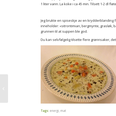
1 liter vann. La koke i ca 45 min. Tilsett 1-2 dl fløte
Jeg brukte en spiseskje av en krydderblanding 
inneholder: «sitrontimian, bergmynte, grasløk, b
grunnen til at suppen ble god.
Du kan selvfølgelig tilsette flere grønnsaker, de
«Maybe this is your
destiny»
Tags:
energi
,
mat