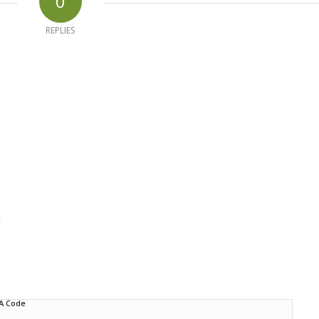
0
REPLIES
d
A Code