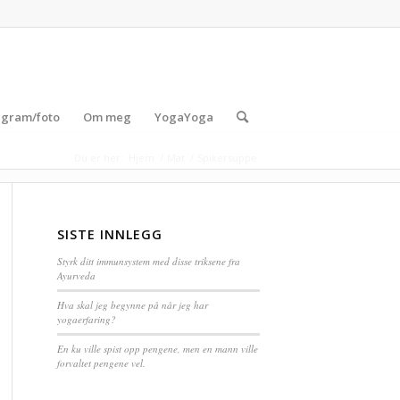
agram/foto
Om meg
YogaYoga
Du er her:
Hjem
/
Mat
/
Spikersuppe
SISTE INNLEGG
Styrk ditt immunsystem med disse triksene fra
Ayurveda
Hva skal jeg begynne på når jeg har
yogaerfaring?
En ku ville spist opp pengene, men en mann ville
forvaltet pengene vel.