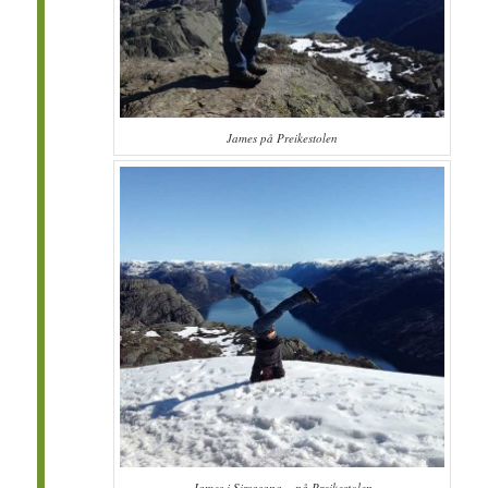
James på Preikestolen
James i Sirsasana – på Preikestolen