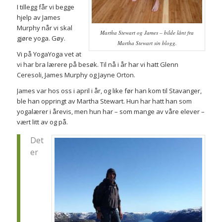
I tillegg får vi begge
hjelp av James
Murphy når vi skal
Martha Stewart og James – bilde lånt fra
gjøre yoga. Gøy.
Martha Stewart sin blogg.
Vi på YogaYoga vet at
vi har bra lærere på besøk. Til nå i år har vi hatt Glenn
Ceresoli, James Murphy og Jayne Orton.
James var hos oss i april i år, og like før han kom til Stavanger,
ble han oppringt av Martha Stewart. Hun har hatt han som
yogalærer i årevis, men hun har – som mange av våre elever –
vært litt av og på.
Det
er