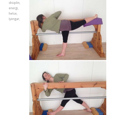
disiplin
,
energi
,
helse
,
Iyengar
,