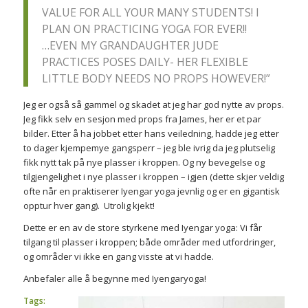
VALUE FOR ALL YOUR MANY STUDENTS! I
PLAN ON PRACTICING YOGA FOR EVER!!
…EVEN MY GRANDAUGHTER JUDE
PRACTICES POSES DAILY- HER FLEXIBLE
LITTLE BODY NEEDS NO PROPS HOWEVER!”
Jeg er også så gammel og skadet at jeg har god nytte av props.
Jeg fikk selv en sesjon med props fra James, her er et par
bilder. Etter å ha jobbet etter hans veiledning, hadde jeg etter
to dager kjempemye gangsperr – jeg ble ivrig da jeg plutselig
fikk nytt tak på nye plasser i kroppen. Og ny bevegelse og
tilgjengelighet i nye plasser i kroppen – igjen (dette skjer veldig
ofte når en praktiserer Iyengar yoga jevnlig og er en gigantisk
opptur hver gang). Utrolig kjekt!
Dette er en av de store styrkene med Iyengar yoga: Vi får
tilgang til plasser i kroppen; både områder med utfordringer,
og områder vi ikke en gang visste at vi hadde.
Anbefaler alle å begynne med Iyengaryoga!
Tags: