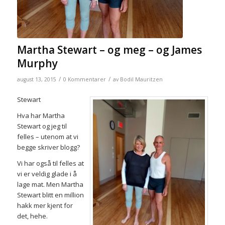
Martha Stewart – og meg – og James
Murphy
/
/
august 13, 2015
0 Kommentarer
av
Bodil Mauritzen
Stewart
Hva har Martha
Stewart og jeg til
felles – utenom at vi
begge skriver blogg?
Vi har også til felles at
vi er veldig glade i å
lage mat. Men Martha
Stewart blitt en million
hakk mer kjent for
det, hehe.