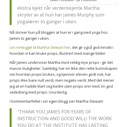
ekstra kjekt når verdenskjente Martha
skryter av at hun har James Murphy som
yogalærer to ganger i uken.
Nå skriver hun på bloggen at hun er i gang med yoga hos
James to ganger i uken.
Les innlegget til Martha Stewart her
, det gir også god innsikt i
hvordan vi kan bruke props, illustrert med mange bilder.
Når James underviser Martha med veldig mye props –gir det
masse muligheter. Samtidig, har en ikke den rette kunnskapen
om hvordan props brukes, og kjenner eleven godt nok, har
props ikke bare null verdi, men negativ verdi. Med det mener
jeg at en hadde klart seg bedre uten props enn med. En god
veiledning med props: Uvurderlig.
I kommentarfeltet i sin egen blogg sier Martha Stewart:
“THANK YOU JAMES FOR YEARS OF
INSTRUCTION AND GOOD WILL! THE WORK
YOU DO AT THE INSTITUTE HAS LASTING