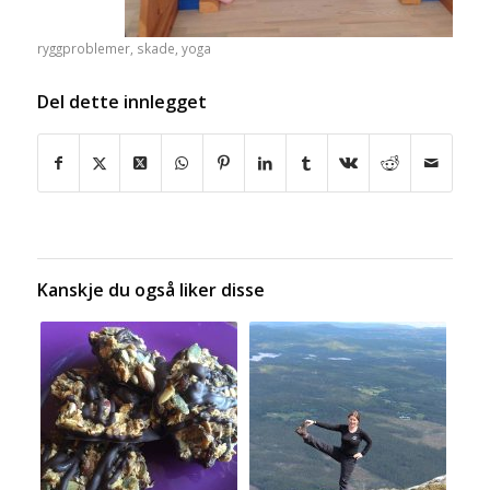
ryggproblemer
,
skade
,
yoga
Del dette innlegget
Kanskje du også liker disse