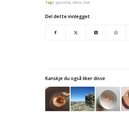
Tags:
ayurveda
,
detox
,
mat
Del dette innlegget
Kanskje du også liker disse