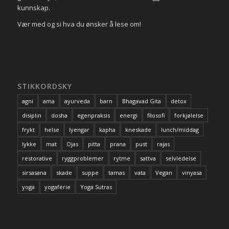
kunnskap.
Vær med og si hva du ønsker å lese om!
STIKKORDSKY
agni
ama
ayurveda
barn
Bhagavad Gita
detox
disiplin
dosha
egenpraksis
energi
filosofi
forkjølelse
frykt
helse
Iyengar
kapha
kneskade
lunch/middag
lykke
mat
Ojas
pitta
prana
pust
rajas
restorative
ryggproblemer
rytme
sattva
selvledelse
sirsasana
skade
suppe
tamas
vata
Vegan
vinyasa
yoga
yogaferie
Yoga Sutras