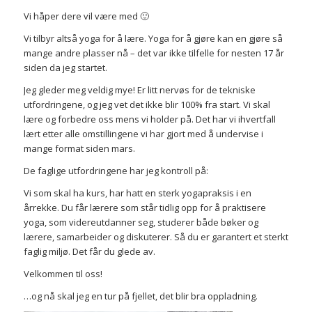
Vi håper dere vil være med 🙂
Vi tilbyr altså yoga for å lære. Yoga for å gjøre kan en gjøre så
mange andre plasser nå – det var ikke tilfelle for nesten 17 år
siden da jeg startet.
Jeg gleder meg veldig mye! Er litt nervøs for de tekniske
utfordringene, og jeg vet det ikke blir 100% fra start. Vi skal
lære og forbedre oss mens vi holder på. Det har vi ihvertfall
lært etter alle omstillingene vi har gjort med å undervise i
mange format siden mars.
De faglige utfordringene har jeg kontroll på:
Vi som skal ha kurs, har hatt en sterk yogapraksis i en
årrekke. Du får lærere som står tidlig opp for å praktisere
yoga, som videreutdanner seg, studerer både bøker og
lærere, samarbeider og diskuterer. Så du er garantert et sterkt
faglig miljø. Det får du glede av.
Velkommen til oss!
…og nå skal jeg en tur på fjellet, det blir bra oppladning.