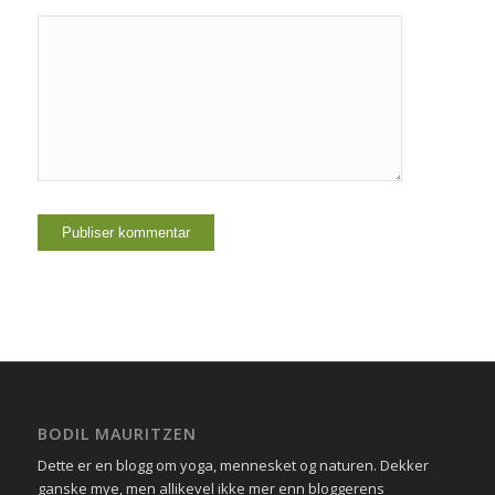
BODIL MAURITZEN
Dette er en blogg om yoga, mennesket og naturen. Dekker
ganske mye, men allikevel ikke mer enn bloggerens