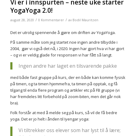
Vi er i innspurten – neste uke starter
YogaYoga 2.0!
/
/
august 28, 2020
0 Kommentarer
av
Bodil Mauritzen
Det er utrolig spennende å gjøre om driften av YogaYoga.
På samme måte som jeg startet noe ingen andre tilbydde i
2004, gjør vi også det nå, i 2020. Ingen har gjort hva vi har gjort
– og vi er veldig glade for responsen vi har fått så langt.
Ingen andre har laget en tilsvarende pakke
med både fast gruppe på kurs, der en både kan komme fysisk
på timen, og ta timen hjemmefra, ta timen på opptak, og få
tilgang til enda flere program og artikler etc på FB gruppe (vi
har fremdeles litt forbehold på zoom-biten, men det går nok
bra).
Folk forstår at med å melde seg på kurs, så vil de få bedre
yoga. Det er jo helt i ånden til Iyengar yoga:
Vi tiltrekker oss elever som har lyst til å lære;