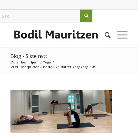
Blog - Siste nytt
Du er her:
Hjem
/
Yoga
/
Vi er i innspurten – neste uke starter YogaYoga 2.0!