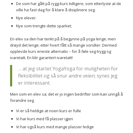
De som har gått på rygg-kurs tidligere, som etterlyste at de
ville ha fast dag for å klare å disiplinere seg.
Nye elever.
Nye som trengte dette sparket;
En elev sa den har tenkt på å begynne på yoga lenge; men
drøyd det lenge; etter hvert fått så mange vondter. Dermed
opplevde kurs eneste alternativ – for å føle seg trygg og
ivaretatt. En blir garantert ivaretatt!
… at jeg startet YogaYoga for muligheten for
fleksibilitet og så snur andre veien; synes jeg
er interessant.
Men som en elev sa; det er jo ingen bedrifter som kan unngå å
forandre seg
Vi er så heldige at noen kurs er fulle
Vi har kurs med få plasser igjen
Vi har også kurs med mange plasser ledige