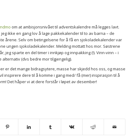
indmo
om at ambisjonsnivået til adventskalendre må legges lavt.
ikk jeg ikke en gang lov å lage pakkekalender til to av barna – de
iste årene. Selv om betingelsene for å få en sjokoladekalender var
en ene ungen sjokoladekalender. Melding mottatt hos mor. Søstrene
r, jeg sparte en del timer i innkjøp og innpakking (!). Vinn-vinn – i
 alternativ (dvs bedre mor tilgjengelig).
 Her er det mange bidragsytere, masse har skjedd hos oss, og masse
l inspirere dere til å komme i gang med/ få (mer) inspirasjon til å
m! Det håper vi at dere forstår i løpet av desember!