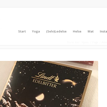
Start
Yoga
(Selv)Ledelse
Helse
Mat
Inst
Du er her:
Hjem
/
Yoga
/
Adve