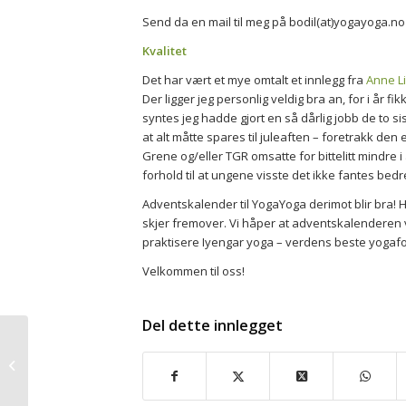
Send da en mail til meg på bodil(at)yogayoga.no
Kvalitet
Det har vært et mye omtalt et innlegg fra
Anne L
Der ligger jeg personlig veldig bra an, for i år f
syntes jeg hadde gjort en så dårlig jobb de to s
at alt måtte spares til juleaften – foretrakk d
Grene og/eller TGR omsatte for bittelitt mindre i å
forhold til at ungene visste det ikke fantes bedre
Adventskalender til YogaYoga derimot blir bra!
skjer fremover. Vi håper at adventskalenderen vi
praktisere Iyengar yoga – verdens beste yogafor
Velkommen til oss!
Del dette innlegget
Hva gir dere ungene
deres?