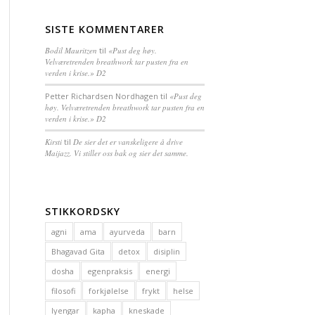
SISTE KOMMENTARER
Bodil Mauritzen
til
«Pust deg høy.
Velværetrenden breathwork tar pusten fra en
verden i krise.» D2
Petter Richardsen Nordhagen
til
«Pust deg
høy. Velværetrenden breathwork tar pusten fra en
verden i krise.» D2
Kirsti
til
De sier det er vanskeligere å drive
Maijazz. Vi stiller oss bak og sier det samme.
STIKKORDSKY
agni
ama
ayurveda
barn
Bhagavad Gita
detox
disiplin
dosha
egenpraksis
energi
filosofi
forkjølelse
frykt
helse
Iyengar
kapha
kneskade