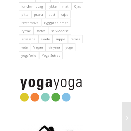
lunch/middag
lykke
mat
Ojas
pitta
prana
pust
rajas
restorative
ryggproblemer
rytme
sattva
selvledelse
sirsasana
skade
suppe
tamas
vata
Vegan
vinyasa
yoga
yogaferie
Yoga Sutras