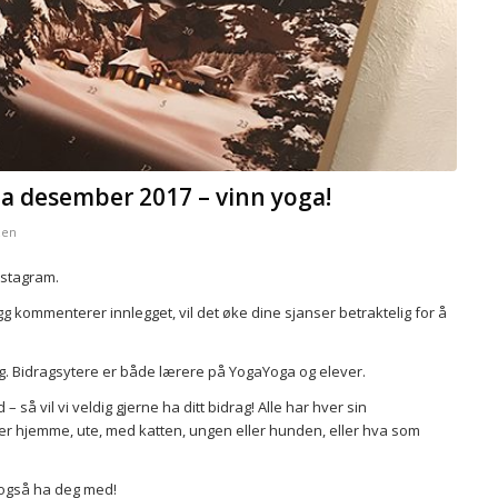
a desember 2017 – vinn yoga!
zen
Instagram.
llegg kommenterer innlegget, vil det øke dine sjanser betraktelig for å
egg. Bidragsytere er både lærere på YogaYoga og elever.
 så vil vi veldig gjerne ha ditt bidrag! Alle har hver sin
 er hjemme, ute, med katten, ungen eller hunden, eller hva som
i også ha deg med!