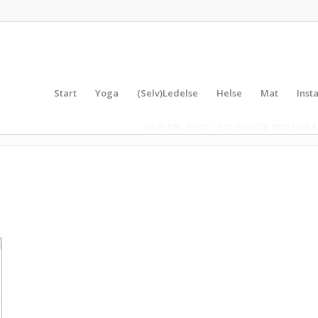
Start
Yoga
(Selv)Ledelse
Helse
Mat
Inst
Du er her:
Hjem
/
Vær fornuftig, men husk å 