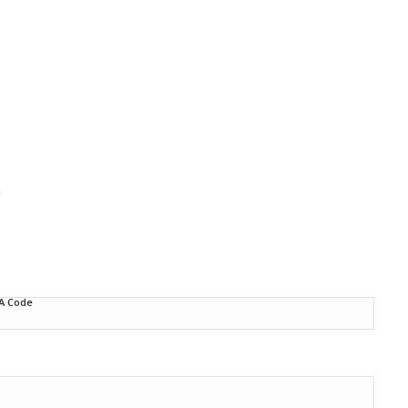
d
A Code