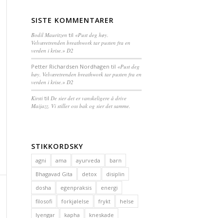
SISTE KOMMENTARER
Bodil Mauritzen
til
«Pust deg høy.
Velværetrenden breathwork tar pusten fra en
verden i krise.» D2
Petter Richardsen Nordhagen
til
«Pust deg
høy. Velværetrenden breathwork tar pusten fra en
verden i krise.» D2
Kirsti
til
De sier det er vanskeligere å drive
Maijazz. Vi stiller oss bak og sier det samme.
STIKKORDSKY
agni
ama
ayurveda
barn
Bhagavad Gita
detox
disiplin
dosha
egenpraksis
energi
filosofi
forkjølelse
frykt
helse
Iyengar
kapha
kneskade