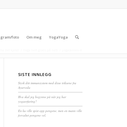
agram/foto
Om meg
YogaYoga
ha det kjekt!
/
Yoga helt gratis på nett
/
yogaskolen-4
SISTE INNLEGG
Styrk ditt immunsystem med disse triksene fra
Ayurveda
Hva skal jeg begynne på når jeg har
yogaerfaring?
En ku ville spist opp pengene, men en mann ville
forvaltet pengene vel.