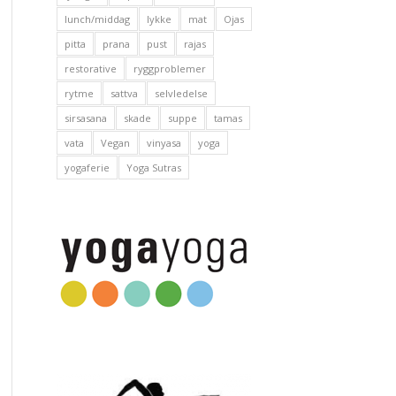
lunch/middag
lykke
mat
Ojas
pitta
prana
pust
rajas
restorative
ryggproblemer
rytme
sattva
selvledelse
sirsasana
skade
suppe
tamas
vata
Vegan
vinyasa
yoga
yogaferie
Yoga Sutras