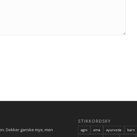
STIKKORDSKY
ren. Dekker ganske mye, men
agni
ama
ayurveda
barn