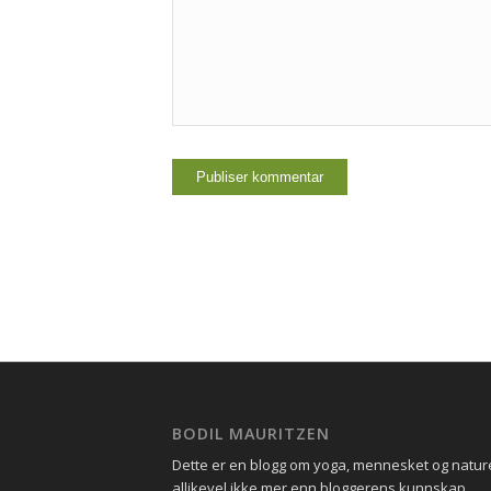
BODIL MAURITZEN
Dette er en blogg om yoga, mennesket og natu
allikevel ikke mer enn bloggerens kunnskap.