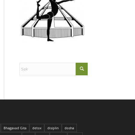
Bhagavad Gita
detox
disiplin
dosha