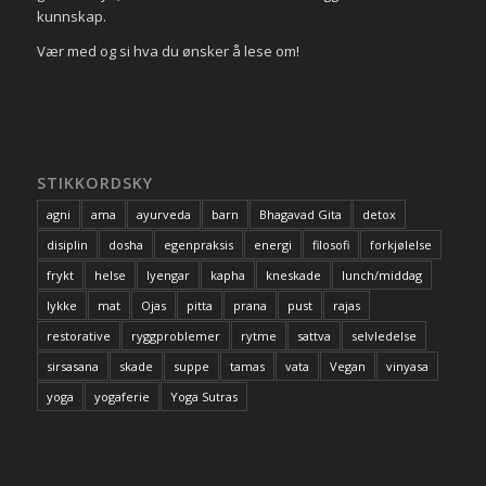
kunnskap.
Vær med og si hva du ønsker å lese om!
STIKKORDSKY
agni
ama
ayurveda
barn
Bhagavad Gita
detox
disiplin
dosha
egenpraksis
energi
filosofi
forkjølelse
frykt
helse
Iyengar
kapha
kneskade
lunch/middag
lykke
mat
Ojas
pitta
prana
pust
rajas
restorative
ryggproblemer
rytme
sattva
selvledelse
sirsasana
skade
suppe
tamas
vata
Vegan
vinyasa
yoga
yogaferie
Yoga Sutras