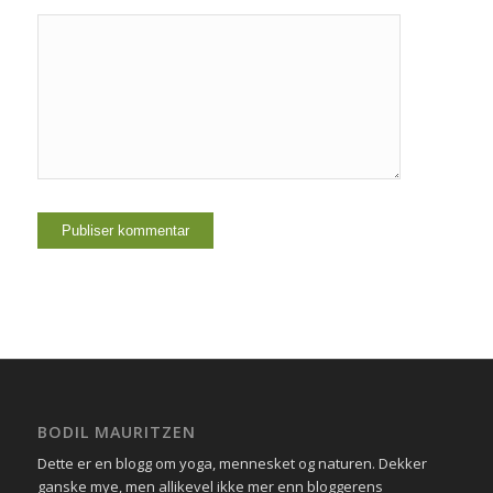
BODIL MAURITZEN
Dette er en blogg om yoga, mennesket og naturen. Dekker
ganske mye, men allikevel ikke mer enn bloggerens