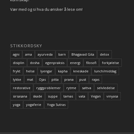
Vær med og si hva du ønsker å lese om!
STIKKORDSKY
agni
ama
ayurveda
barn
Bhagavad Gita
detox
disiplin
dosha
egenpraksis
energi
filosofi
forkjølelse
frykt
helse
Iyengar
kapha
kneskade
lunch/middag
lykke
mat
Ojas
pitta
prana
pust
rajas
restorative
ryggproblemer
rytme
sattva
selvledelse
sirsasana
skade
suppe
tamas
vata
Vegan
vinyasa
yoga
yogaferie
Yoga Sutras