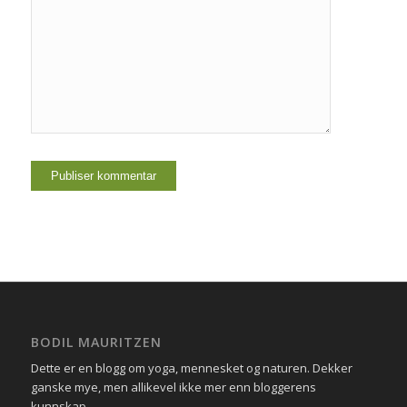
BODIL MAURITZEN
Dette er en blogg om yoga, mennesket og naturen. Dekker
ganske mye, men allikevel ikke mer enn bloggerens
kunnskap.