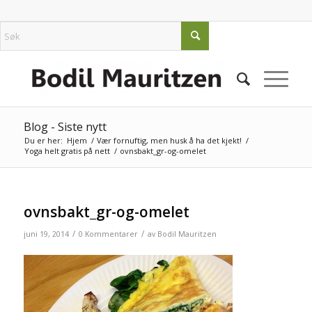
Blog - Siste nytt
Du er her:
Hjem
/
Vær fornuftig, men husk å ha det kjekt!
/
Yoga helt gratis på nett
/
ovnsbakt_gr-og-omelet
ovnsbakt_gr-og-omelet
/
/
juni 19, 2014
0 Kommentarer
av
Bodil Mauritzen