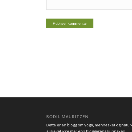
BODIL MAURITZEN
Dette er en blogg om yoga, mennesket og natu
allikevel ikke mer enn bloggerens kunnskap.