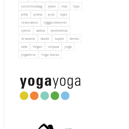
lunch/middag
lykke
mat
Ojas
pitta
prana
pust
rajas
restorative
ryggproblemer
rytme
sattva
selvledelse
sirsasana
skade
suppe
tamas
vata
Vegan
vinyasa
yoga
yogaferie
Yoga Sutras