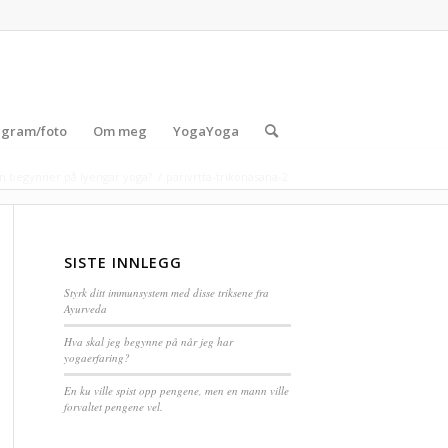
agram/foto
Om meg
YogaYoga
en begynner på Iyengar yoga?
/
parivrtta-trikonasana-2
SISTE INNLEGG
Styrk ditt immunsystem med disse triksene fra
Ayurveda
Hva skal jeg begynne på når jeg har
yogaerfaring?
En ku ville spist opp pengene, men en mann ville
forvaltet pengene vel.