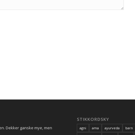
STIKKORDSKY
ren. Dekker ganske mye, men
agni
ama
ayurveda
barn