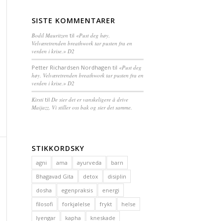
SISTE KOMMENTARER
Bodil Mauritzen
til
«Pust deg høy.
Velværetrenden breathwork tar pusten fra en
verden i krise.» D2
Petter Richardsen Nordhagen
til
«Pust deg
høy. Velværetrenden breathwork tar pusten fra en
verden i krise.» D2
Kirsti
til
De sier det er vanskeligere å drive
Maijazz. Vi stiller oss bak og sier det samme.
STIKKORDSKY
agni
ama
ayurveda
barn
Bhagavad Gita
detox
disiplin
dosha
egenpraksis
energi
filosofi
forkjølelse
frykt
helse
Iyengar
kapha
kneskade