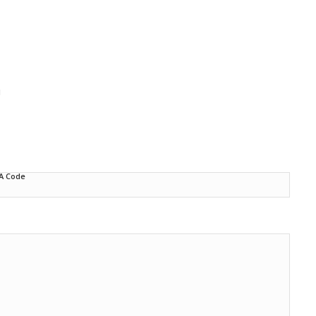
d
A Code