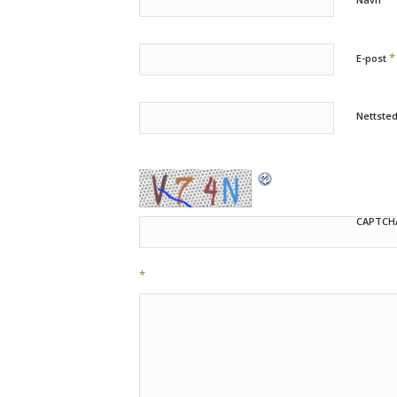
*
E-post
Nettste
CAPTCH
*