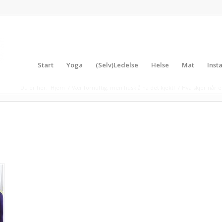
Start
Yoga
(Selv)Ledelse
Helse
Mat
Inst
Du er her:
Hjem
/
Vær fornuftig, men husk å ha det kjekt!
/
Hva skjer når 