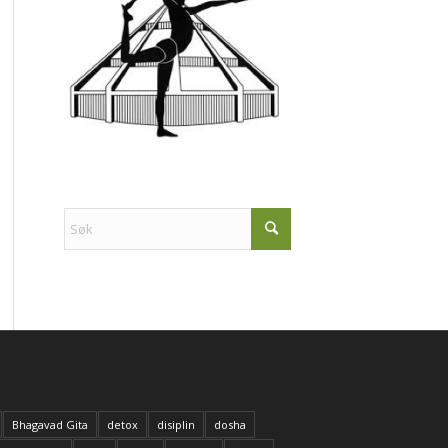
Bhagavad Gita
detox
disiplin
dosha