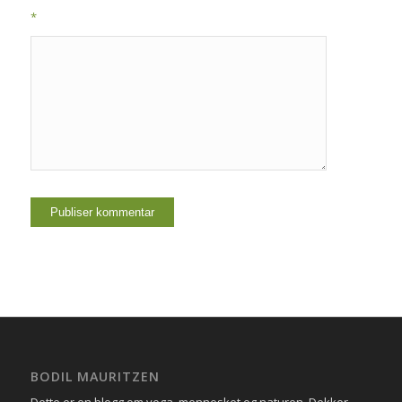
*
BODIL MAURITZEN
Dette er en blogg om yoga, mennesket og naturen. Dekker