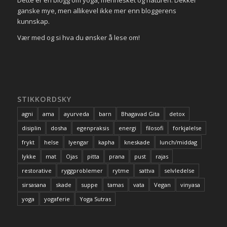
ganske mye, men allikevel ikke mer enn bloggerens
kunnskap.
Vær med og si hva du ønsker å lese om!
STIKKORDSKY
agni
ama
ayurveda
barn
Bhagavad Gita
detox
disiplin
dosha
egenpraksis
energi
filosofi
forkjølelse
frykt
helse
Iyengar
kapha
kneskade
lunch/middag
lykke
mat
Ojas
pitta
prana
pust
rajas
restorative
ryggproblemer
rytme
sattva
selvledelse
sirsasana
skade
suppe
tamas
vata
Vegan
vinyasa
yoga
yogaferie
Yoga Sutras