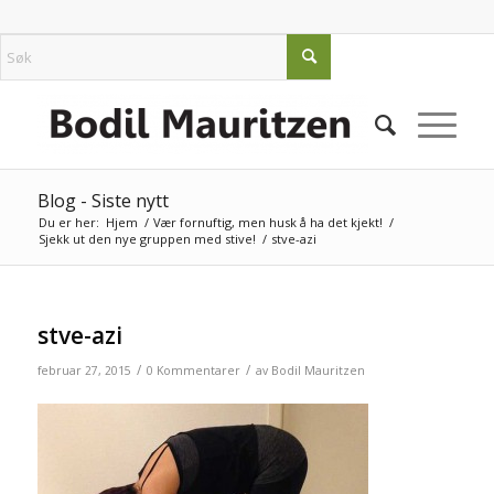
Blog - Siste nytt
Du er her:
Hjem
/
Vær fornuftig, men husk å ha det kjekt!
/
Sjekk ut den nye gruppen med stive!
/
stve-azi
stve-azi
/
/
februar 27, 2015
0 Kommentarer
av
Bodil Mauritzen