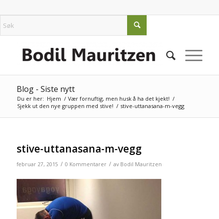
Blog - Siste nytt
Du er her:
Hjem
/
Vær fornuftig, men husk å ha det kjekt!
/
Sjekk ut den nye gruppen med stive!
/
stive-uttanasana-m-vegg
stive-uttanasana-m-vegg
/
/
februar 27, 2015
0 Kommentarer
av
Bodil Mauritzen