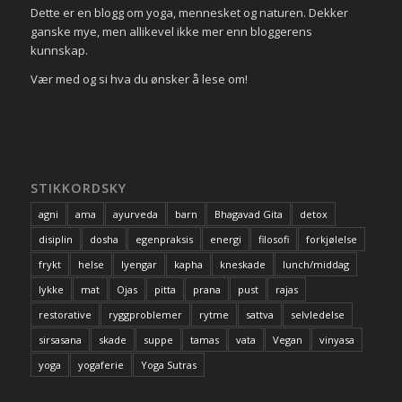
Dette er en blogg om yoga, mennesket og naturen. Dekker
ganske mye, men allikevel ikke mer enn bloggerens
kunnskap.
Vær med og si hva du ønsker å lese om!
STIKKORDSKY
agni
ama
ayurveda
barn
Bhagavad Gita
detox
disiplin
dosha
egenpraksis
energi
filosofi
forkjølelse
frykt
helse
Iyengar
kapha
kneskade
lunch/middag
lykke
mat
Ojas
pitta
prana
pust
rajas
restorative
ryggproblemer
rytme
sattva
selvledelse
sirsasana
skade
suppe
tamas
vata
Vegan
vinyasa
yoga
yogaferie
Yoga Sutras