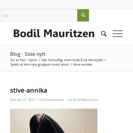
Blog - Siste nytt
Du er her:
Hjem
/
Vær fornuftig, men husk å ha det kjekt!
/
Sjekk ut den nye gruppen med stive!
/
stive-annika
stive-annika
/
/
februar 27, 2015
0 Kommentarer
av
Bodil Mauritzen