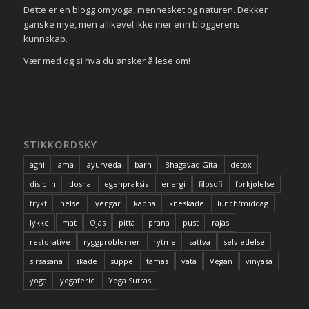
Dette er en blogg om yoga, mennesket og naturen. Dekker
ganske mye, men allikevel ikke mer enn bloggerens
kunnskap.
Vær med og si hva du ønsker å lese om!
STIKKORDSKY
agni
ama
ayurveda
barn
Bhagavad Gita
detox
disiplin
dosha
egenpraksis
energi
filosofi
forkjølelse
frykt
helse
Iyengar
kapha
kneskade
lunch/middag
lykke
mat
Ojas
pitta
prana
pust
rajas
restorative
ryggproblemer
rytme
sattva
selvledelse
sirsasana
skade
suppe
tamas
vata
Vegan
vinyasa
yoga
yogaferie
Yoga Sutras