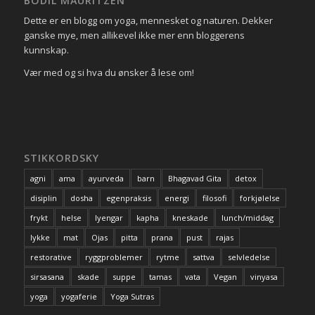
BODIL MAURITZEN
Dette er en blogg om yoga, mennesket og naturen. Dekker
ganske mye, men allikevel ikke mer enn bloggerens
kunnskap.
Vær med og si hva du ønsker å lese om!
STIKKORDSKY
agni
ama
ayurveda
barn
Bhagavad Gita
detox
disiplin
dosha
egenpraksis
energi
filosofi
forkjølelse
frykt
helse
Iyengar
kapha
kneskade
lunch/middag
lykke
mat
Ojas
pitta
prana
pust
rajas
restorative
ryggproblemer
rytme
sattva
selvledelse
sirsasana
skade
suppe
tamas
vata
Vegan
vinyasa
yoga
yogaferie
Yoga Sutras