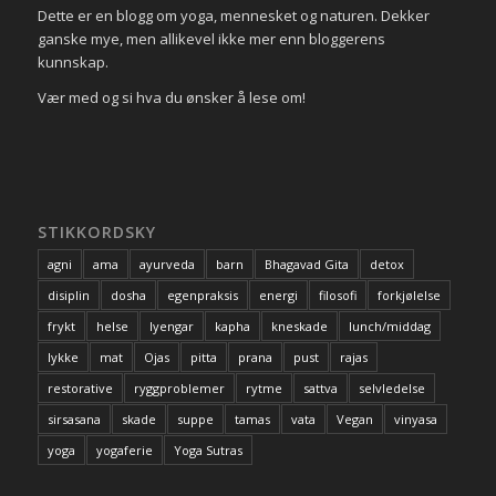
Dette er en blogg om yoga, mennesket og naturen. Dekker
ganske mye, men allikevel ikke mer enn bloggerens
kunnskap.
Vær med og si hva du ønsker å lese om!
STIKKORDSKY
agni
ama
ayurveda
barn
Bhagavad Gita
detox
disiplin
dosha
egenpraksis
energi
filosofi
forkjølelse
frykt
helse
Iyengar
kapha
kneskade
lunch/middag
lykke
mat
Ojas
pitta
prana
pust
rajas
restorative
ryggproblemer
rytme
sattva
selvledelse
sirsasana
skade
suppe
tamas
vata
Vegan
vinyasa
yoga
yogaferie
Yoga Sutras