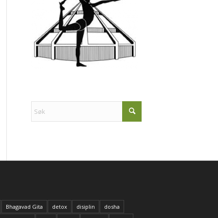
Bhagavad Gita
detox
disiplin
dosha