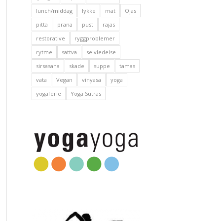
lunch/middag
lykke
mat
Ojas
pitta
prana
pust
rajas
restorative
ryggproblemer
rytme
sattva
selvledelse
sirsasana
skade
suppe
tamas
vata
Vegan
vinyasa
yoga
yogaferie
Yoga Sutras