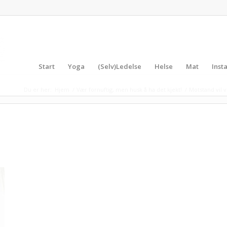
Start
Yoga
(Selv)Ledelse
Helse
Mat
Inst
Du er her:
Hjem
/
Vær fornuftig, men husk å ha det kjekt!
/
Motstand vil 