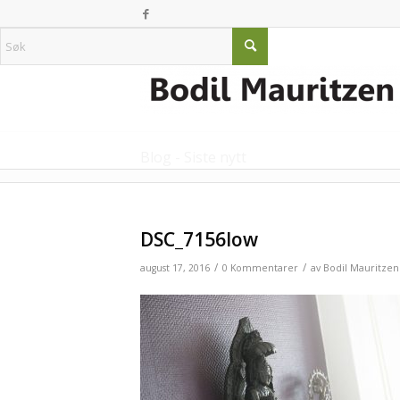
Blog - Siste nytt
DSC_7156low
/
/
august 17, 2016
0 Kommentarer
av
Bodil Mauritzen