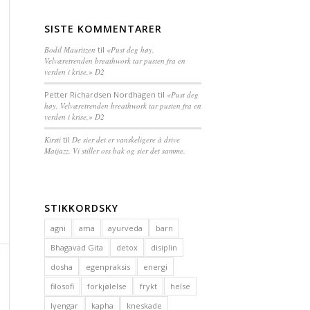
SISTE KOMMENTARER
Bodil Mauritzen
til
«Pust deg høy.
Velværetrenden breathwork tar pusten fra en
verden i krise.» D2
Petter Richardsen Nordhagen
til
«Pust deg
høy. Velværetrenden breathwork tar pusten fra en
verden i krise.» D2
Kirsti
til
De sier det er vanskeligere å drive
Maijazz. Vi stiller oss bak og sier det samme.
STIKKORDSKY
agni
ama
ayurveda
barn
Bhagavad Gita
detox
disiplin
dosha
egenpraksis
energi
filosofi
forkjølelse
frykt
helse
Iyengar
kapha
kneskade