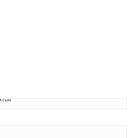
d
A Code