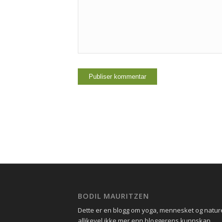
BODIL MAURITZEN
Dette er en blogg om yoga, mennesket og natu
allikevel ikke mer enn bloggerens kunnskap.