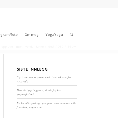
agram/foto
Om meg
YogaYoga
vi oppleve – men hvordan takler vi det?
/
DSC_7156low
SISTE INNLEGG
Styrk ditt immunsystem med disse triksene fra
Ayurveda
Hva skal jeg begynne på når jeg har
yogaerfaring?
En ku ville spist opp pengene, men en mann ville
forvaltet pengene vel.