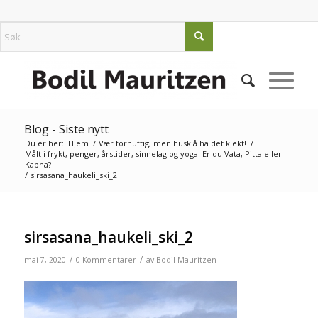
Blog - Siste nytt
Du er her:
Hjem
/
Vær fornuftig, men husk å ha det kjekt!
/
Målt i frykt, penger, årstider, sinnelag og yoga: Er du Vata, Pitta eller
Kapha?
/
sirsasana_haukeli_ski_2
sirsasana_haukeli_ski_2
/
/
mai 7, 2020
0 Kommentarer
av
Bodil Mauritzen