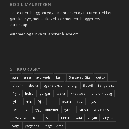
BODIL MAURITZEN
Dette er en blogg om yoga, mennesket og naturen. Dekker
ganske mye, men allikevel ikke mer enn bloggerens
kunnskap.
Vær med og si hva du ønsker å lese om!
STIKKORDSKY
agni
ama
ayurveda
barn
Bhagavad Gita
detox
disiplin
dosha
egenpraksis
energi
filosofi
forkjølelse
frykt
helse
Iyengar
kapha
kneskade
lunch/middag
lykke
mat
Ojas
pitta
prana
pust
rajas
restorative
ryggproblemer
rytme
sattva
selvledelse
sirsasana
skade
suppe
tamas
vata
Vegan
vinyasa
yoga
yogaferie
Yoga Sutras