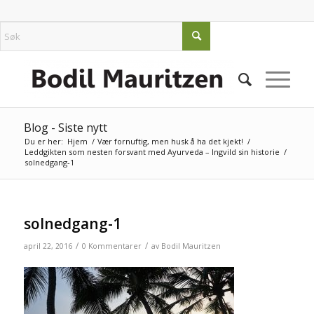
Blog - Siste nytt
Du er her:
Hjem
/
Vær fornuftig, men husk å ha det kjekt!
/
Leddgikten som nesten forsvant med Ayurveda – Ingvild sin historie
/
solnedgang-1
solnedgang-1
/
/
april 22, 2016
0 Kommentarer
av
Bodil Mauritzen