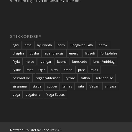
Vær med og si hva du ønsker å lese om!
STIKKORDSKY
agni
ama
ayurveda
barn
Bhagavad Gita
detox
disiplin
dosha
egenpraksis
energi
filosofi
forkjølelse
frykt
helse
Iyengar
kapha
kneskade
lunch/middag
lykke
mat
Ojas
pitta
prana
pust
rajas
restorative
ryggproblemer
rytme
sattva
selvledelse
sirsasana
skade
suppe
tamas
vata
Vegan
vinyasa
yoga
yogaferie
Yoga Sutras
Nettsted utviklet av CoreTrek AS