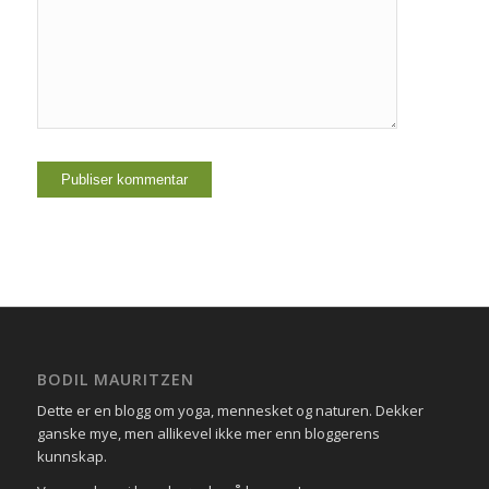
BODIL MAURITZEN
Dette er en blogg om yoga, mennesket og naturen. Dekker
ganske mye, men allikevel ikke mer enn bloggerens
kunnskap.