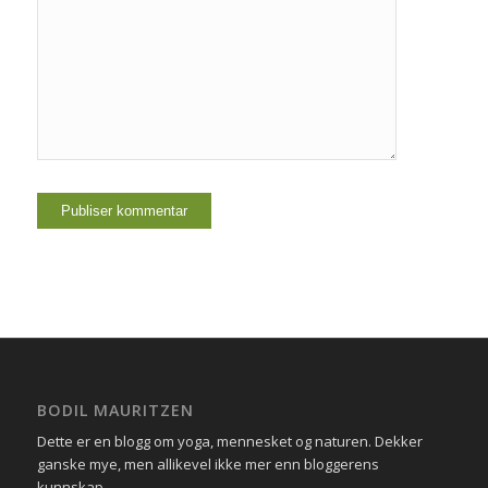
BODIL MAURITZEN
Dette er en blogg om yoga, mennesket og naturen. Dekker
ganske mye, men allikevel ikke mer enn bloggerens
kunnskap.