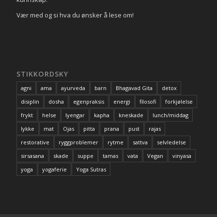
Vær med og si hva du ønsker å lese om!
STIKKORDSKY
agni
ama
ayurveda
barn
Bhagavad Gita
detox
disiplin
dosha
egenpraksis
energi
filosofi
forkjølelse
frykt
helse
Iyengar
kapha
kneskade
lunch/middag
lykke
mat
Ojas
pitta
prana
pust
rajas
restorative
ryggproblemer
rytme
sattva
selvledelse
sirsasana
skade
suppe
tamas
vata
Vegan
vinyasa
yoga
yogaferie
Yoga Sutras