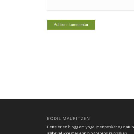
BODIL MAURITZEN
Dette er en blogg om yoga, mennesket og natu
allikevel ikke mer enn bloggerens kunnskap.