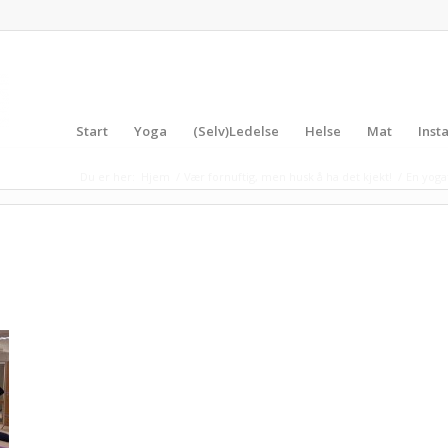
Start
Yoga
(Selv)Ledelse
Helse
Mat
Inst
Du er her:
Hjem
/
Vær fornuftig, men husk å ha det kjekt!
/
En yogat