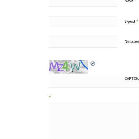
*
Navn
*
E-post
Nettste
CAPTCH
*