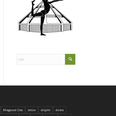
Bhagavad Gita
detox
disiplin
dosha