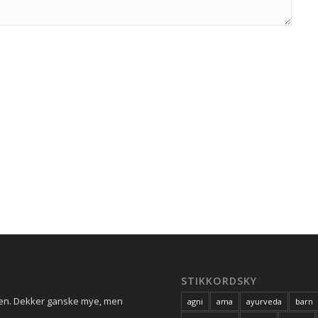
STIKKORDSKY
ren. Dekker ganske mye, men
agni
ama
ayurveda
barn