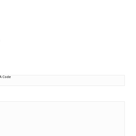
d
A Code