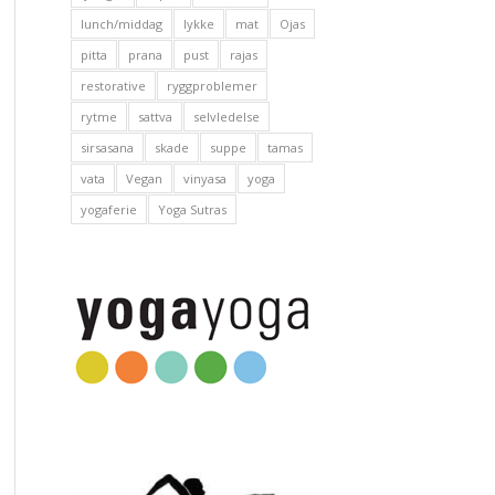
lunch/middag
lykke
mat
Ojas
pitta
prana
pust
rajas
restorative
ryggproblemer
rytme
sattva
selvledelse
sirsasana
skade
suppe
tamas
vata
Vegan
vinyasa
yoga
yogaferie
Yoga Sutras