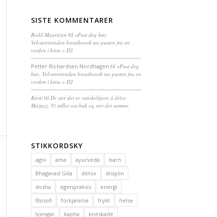
SISTE KOMMENTARER
Bodil Mauritzen
til
«Pust deg høy.
Velværetrenden breathwork tar pusten fra en
verden i krise.» D2
Petter Richardsen Nordhagen
til
«Pust deg
høy. Velværetrenden breathwork tar pusten fra en
verden i krise.» D2
Kirsti
til
De sier det er vanskeligere å drive
Maijazz. Vi stiller oss bak og sier det samme.
STIKKORDSKY
agni
ama
ayurveda
barn
Bhagavad Gita
detox
disiplin
dosha
egenpraksis
energi
filosofi
forkjølelse
frykt
helse
Iyengar
kapha
kneskade