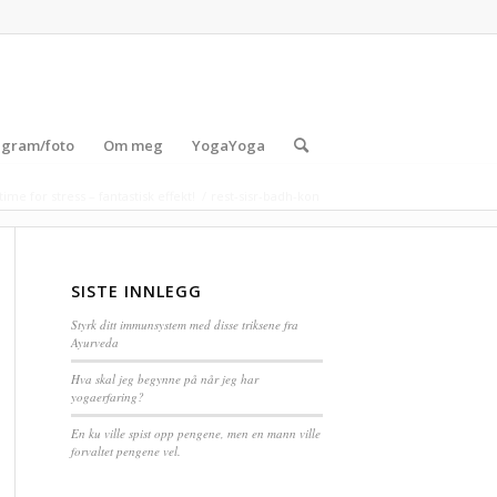
agram/foto
Om meg
YogaYoga
ime for stress – fantastisk effekt!
/
rest-sisr-badh-kon
SISTE INNLEGG
Styrk ditt immunsystem med disse triksene fra
Ayurveda
Hva skal jeg begynne på når jeg har
yogaerfaring?
En ku ville spist opp pengene, men en mann ville
forvaltet pengene vel.