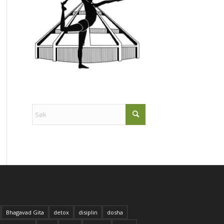
Bhagavad Gita
detox
disiplin
dosha