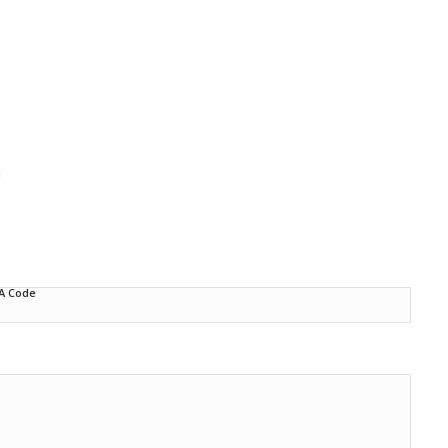
d
A Code