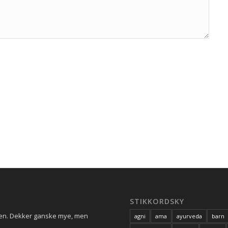
STIKKORDSKY
ren. Dekker ganske mye, men
agni
ama
ayurveda
barn