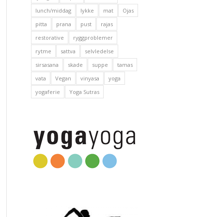
lunch/middag
lykke
mat
Ojas
pitta
prana
pust
rajas
restorative
ryggproblemer
rytme
sattva
selvledelse
sirsasana
skade
suppe
tamas
vata
Vegan
vinyasa
yoga
yogaferie
Yoga Sutras