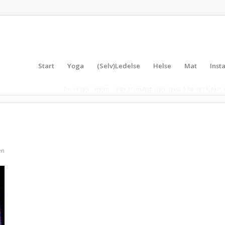
Start
Yoga
(Selv)Ledelse
Helse
Mat
Inst
Du er her:
Hjem
/
Vær fornuftig, men husk å ha det kjekt!
en