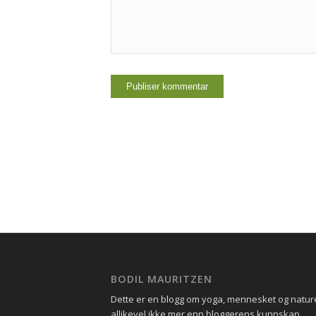
BODIL MAURITZEN
Dette er en blogg om yoga, mennesket og natu
allikevel ikke mer enn bloggerens kunnskap.