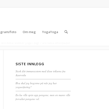
agram/foto
Om meg
YogaYoga
/
Are Kalvø snakker yoga i dag!
/
are kalvø aftenbladet
SISTE INNLEGG
Styrk ditt immunsystem med disse triksene fra
Ayurveda
Hva skal jeg begynne på når jeg har
yogaerfaring?
En ku ville spist opp pengene, men en mann ville
forvaltet pengene vel.