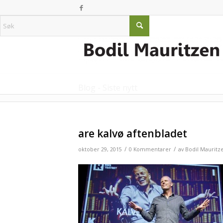
Blog - Siste nytt
are kalvø aftenbladet
/
/
oktober 29, 2015
0 Kommentarer
av
Bodil Mauritz