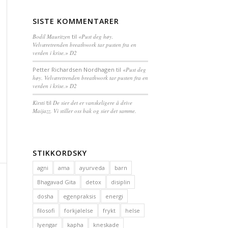
SISTE KOMMENTARER
Bodil Mauritzen
til
«Pust deg høy.
Velværetrenden breathwork tar pusten fra en
verden i krise.» D2
Petter Richardsen Nordhagen
til
«Pust deg
høy. Velværetrenden breathwork tar pusten fra en
verden i krise.» D2
Kirsti
til
De sier det er vanskeligere å drive
Maijazz. Vi stiller oss bak og sier det samme.
STIKKORDSKY
agni
ama
ayurveda
barn
Bhagavad Gita
detox
disiplin
dosha
egenpraksis
energi
filosofi
forkjølelse
frykt
helse
Iyengar
kapha
kneskade