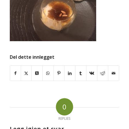
Del dette innlegget
0
REPLIES
Legg igjen et svar