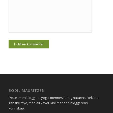
BODIL MAURITZEN
Dette er en blogg om yoga, mennesket og naturen. Dekker
ganske mye, men allikevel ikke mer enn bloggerens
kunnskap.