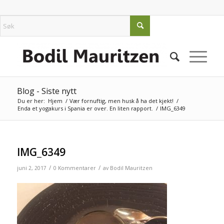
Blog - Siste nytt
Du er her:
Hjem
/
Vær fornuftig, men husk å ha det kjekt!
/
Enda et yogakurs i Spania er over. En liten rapport.
/
IMG_6349
IMG_6349
/
/
juni 2, 2017
0 Kommentarer
av
Bodil Mauritzen