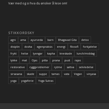
Vær med og si hva du ønsker å lese om!
STIKKORDSKY
agni
ama
ayurveda
barn
Bhagavad Gita
detox
disiplin
dosha
egenpraksis
energi
filosofi
forkjølelse
frykt
helse
Iyengar
kapha
kneskade
lunch/middag
lykke
mat
Ojas
pitta
prana
pust
rajas
restorative
ryggproblemer
rytme
sattva
selvledelse
sirsasana
skade
suppe
tamas
vata
Vegan
vinyasa
yoga
yogaferie
Yoga Sutras