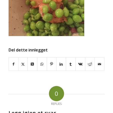
Del dette innlegget
0
REPLIES
Legg igjen et svar