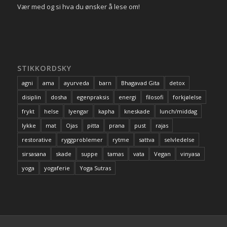
Vær med og si hva du ønsker å lese om!
STIKKORDSKY
agni
ama
ayurveda
barn
Bhagavad Gita
detox
disiplin
dosha
egenpraksis
energi
filosofi
forkjølelse
frykt
helse
Iyengar
kapha
kneskade
lunch/middag
lykke
mat
Ojas
pitta
prana
pust
rajas
restorative
ryggproblemer
rytme
sattva
selvledelse
sirsasana
skade
suppe
tamas
vata
Vegan
vinyasa
yoga
yogaferie
Yoga Sutras