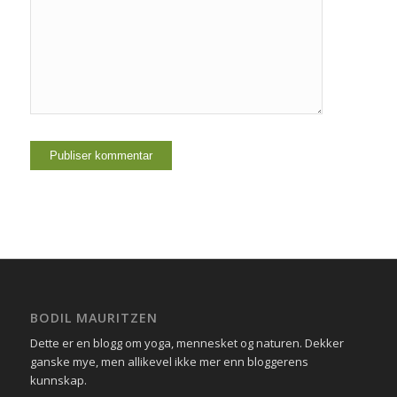
BODIL MAURITZEN
Dette er en blogg om yoga, mennesket og naturen. Dekker
ganske mye, men allikevel ikke mer enn bloggerens
kunnskap.