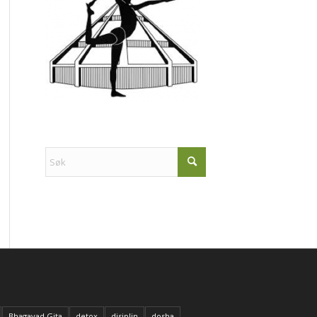
Bhagavad Gita
detox
disiplin
dosha