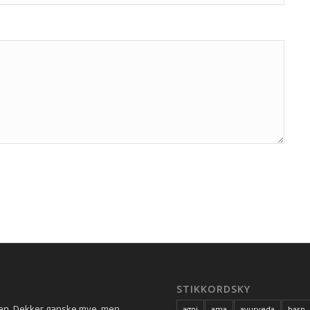
STIKKORDSKY
ren. Dekker ganske mye, men
agni
ama
ayurveda
barn