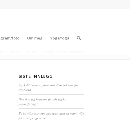
agram/foto
Om meg
YogaYoga
tem from Glenn Ceresoli
/
setubandha_sarvangasana
SISTE INNLEGG
Styrk ditt immunsystem med disse triksene fra
Ayurveda
Hva skal jeg begynne på når jeg har
yogaerfaring?
En ku ville spist opp pengene, men en mann ville
forvaltet pengene vel.