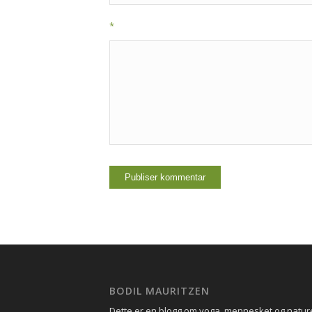
*
BODIL MAURITZEN
Dette er en blogg om yoga, mennesket og natu