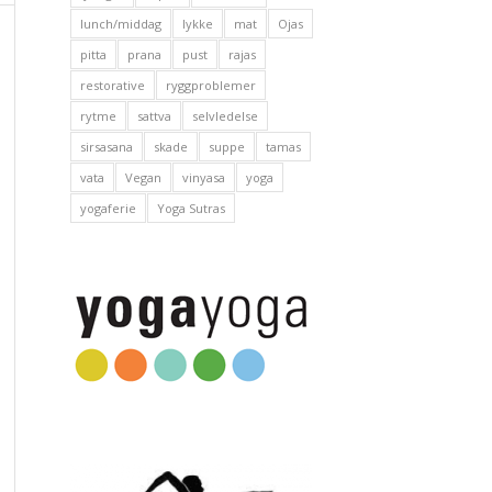
lunch/middag
lykke
mat
Ojas
pitta
prana
pust
rajas
restorative
ryggproblemer
rytme
sattva
selvledelse
sirsasana
skade
suppe
tamas
vata
Vegan
vinyasa
yoga
yogaferie
Yoga Sutras