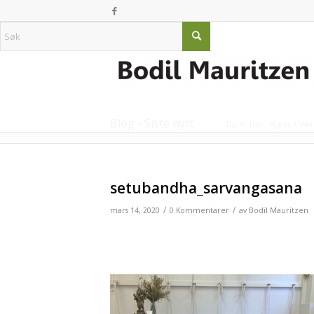
Blog - Siste nytt
Du er her:
Hjem
/
Vær
setubandha_sarvangasana
/
/
mars 14, 2020
0 Kommentarer
av
Bodil Mauritzen