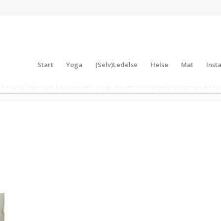
Start
Yoga
(Selv)Ledelse
Helse
Mat
Inst
 fornuftig, men husk å ha det kjekt!
/
Yoga sequence for strengthening immune sys