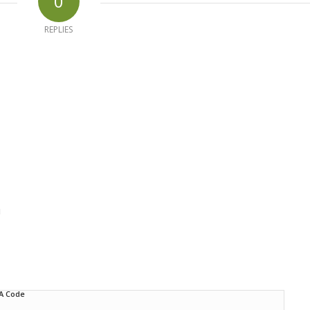
0
REPLIES
d
A Code