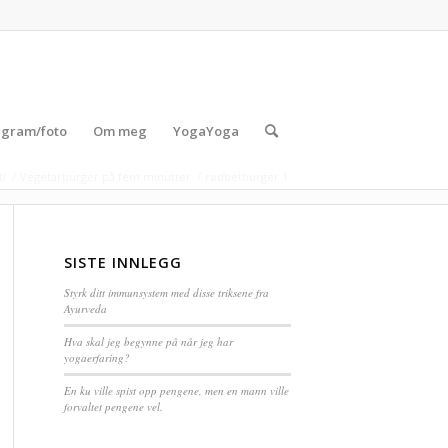
agram/foto
Om meg
YogaYoga
t!
/
Vegetarburger på fem minutter
/
rødbetburger 1
SISTE INNLEGG
Styrk ditt immunsystem med disse triksene fra
Ayurveda
Hva skal jeg begynne på når jeg har
yogaerfaring?
En ku ville spist opp pengene, men en mann ville
forvaltet pengene vel.