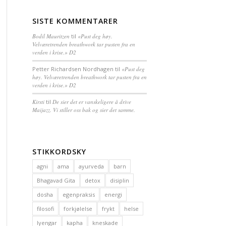
SISTE KOMMENTARER
Bodil Mauritzen
til
«Pust deg høy.
Velværetrenden breathwork tar pusten fra en
verden i krise.» D2
Petter Richardsen Nordhagen
til
«Pust deg
høy. Velværetrenden breathwork tar pusten fra en
verden i krise.» D2
Kirsti
til
De sier det er vanskeligere å drive
Maijazz. Vi stiller oss bak og sier det samme.
STIKKORDSKY
agni
ama
ayurveda
barn
Bhagavad Gita
detox
disiplin
dosha
egenpraksis
energi
filosofi
forkjølelse
frykt
helse
Iyengar
kapha
kneskade