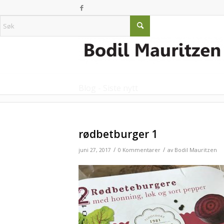
Blog - Siste nytt
rødbetburger 1
/
/
juni 27, 2017
0 Kommentarer
av
Bodil Mauritzen