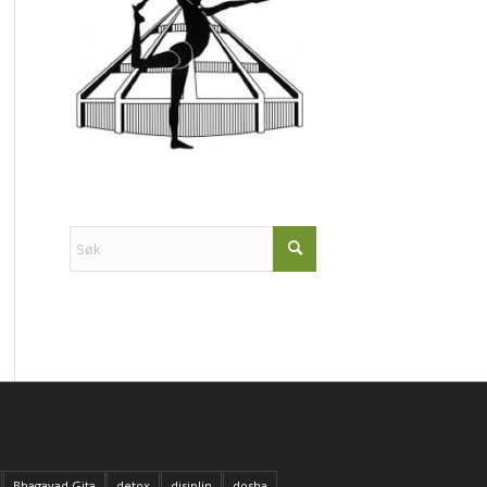
Bhagavad Gita
detox
disiplin
dosha