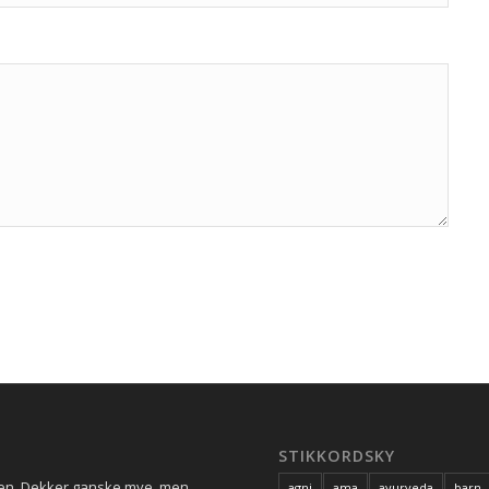
STIKKORDSKY
ren. Dekker ganske mye, men
agni
ama
ayurveda
barn