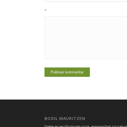
*
BODIL MAURITZEN
Dette er en blogg om yoga, mennesket og natu