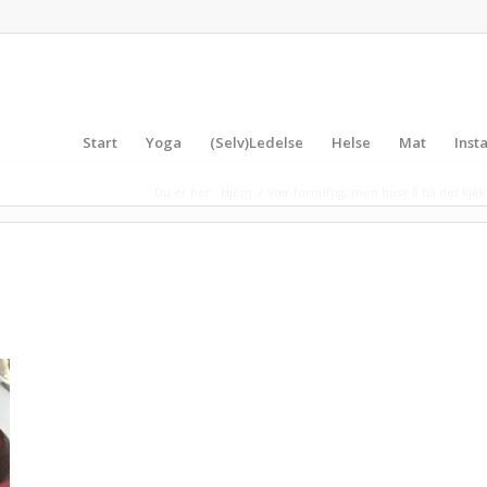
Start
Yoga
(Selv)Ledelse
Helse
Mat
Inst
Du er her:
Hjem
/
Vær fornuftig, men husk å ha det kjek