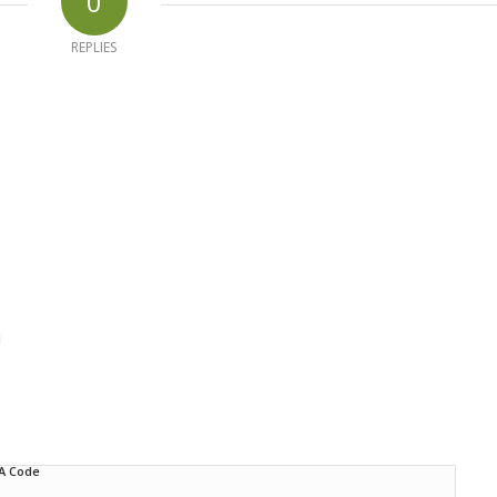
0
REPLIES
d
A Code