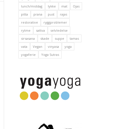
lunch/middag
lykke
mat
Ojas
pitta
prana
pust
rajas
restorative
ryggproblemer
rytme
sattva
selvledelse
sirsasana
skade
suppe
tamas
vata
Vegan
vinyasa
yoga
yogaferie
Yoga Sutras