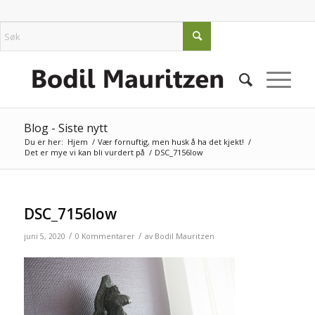
Blog - Siste nytt
Du er her:
Hjem
/
Vær fornuftig, men husk å ha det kjekt!
/
Det er mye vi kan bli vurdert på
/
DSC_7156low
DSC_7156low
/
/
juni 5, 2020
0 Kommentarer
av
Bodil Mauritzen