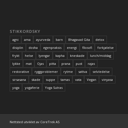
STIKKORDSKY
agni
ama
ayurveda
barn
Bhagavad Gita
detox
disiplin
dosha
egenpraksis
energi
filosofi
forkjølelse
frykt
helse
Iyengar
kapha
kneskade
lunch/middag
lykke
mat
Ojas
pitta
prana
pust
rajas
restorative
ryggproblemer
rytme
sattva
selvledelse
sirsasana
skade
suppe
tamas
vata
Vegan
vinyasa
yoga
yogaferie
Yoga Sutras
Nettsted utviklet av CoreTrek AS