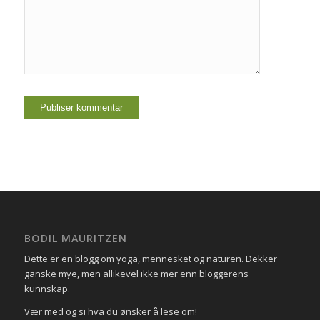
BODIL MAURITZEN
Dette er en blogg om yoga, mennesket og naturen. Dekker
ganske mye, men allikevel ikke mer enn bloggerens
kunnskap.
Vær med og si hva du ønsker å lese om!