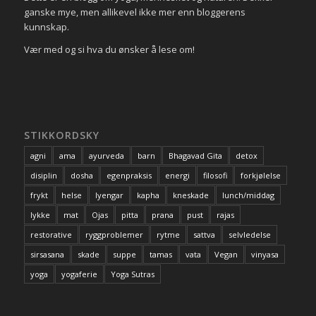
ganske mye, men allikevel ikke mer enn bloggerens
kunnskap.
Vær med og si hva du ønsker å lese om!
STIKKORDSKY
agni
ama
ayurveda
barn
Bhagavad Gita
detox
disiplin
dosha
egenpraksis
energi
filosofi
forkjølelse
frykt
helse
Iyengar
kapha
kneskade
lunch/middag
lykke
mat
Ojas
pitta
prana
pust
rajas
restorative
ryggproblemer
rytme
sattva
selvledelse
sirsasana
skade
suppe
tamas
vata
Vegan
vinyasa
yoga
yogaferie
Yoga Sutras