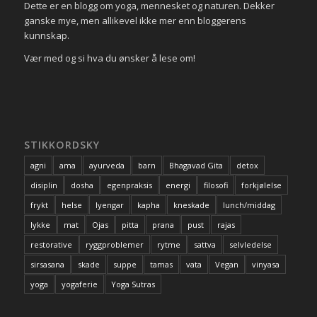
Dette er en blogg om yoga, mennesket og naturen. Dekker
ganske mye, men allikevel ikke mer enn bloggerens
kunnskap.
Vær med og si hva du ønsker å lese om!
STIKKORDSKY
agni
ama
ayurveda
barn
Bhagavad Gita
detox
disiplin
dosha
egenpraksis
energi
filosofi
forkjølelse
frykt
helse
Iyengar
kapha
kneskade
lunch/middag
lykke
mat
Ojas
pitta
prana
pust
rajas
restorative
ryggproblemer
rytme
sattva
selvledelse
sirsasana
skade
suppe
tamas
vata
Vegan
vinyasa
yoga
yogaferie
Yoga Sutras